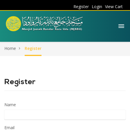
Register
Login
View Cart
Home
Register
Register
Name
Email