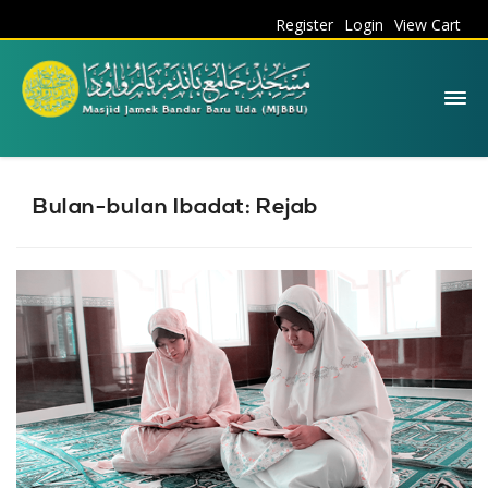
Register
Login
View Cart
Bulan-bulan Ibadat: Rejab