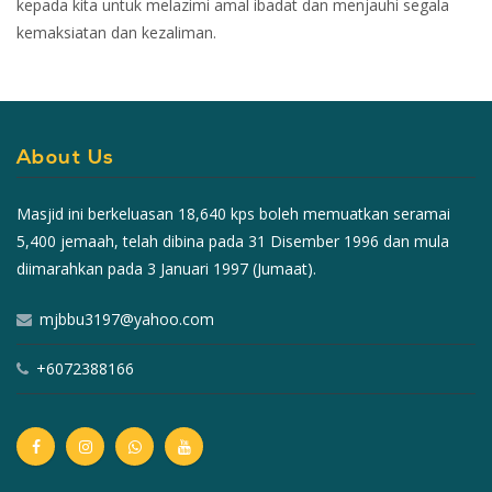
kepada kita untuk melazimi amal ibadat dan menjauhi segala
kemaksiatan dan kezaliman.
About Us
Masjid ini berkeluasan 18,640 kps boleh memuatkan seramai
5,400 jemaah, telah dibina pada 31 Disember 1996 dan mula
diimarahkan pada 3 Januari 1997 (Jumaat).
mjbbu3197@yahoo.com
+6072388166