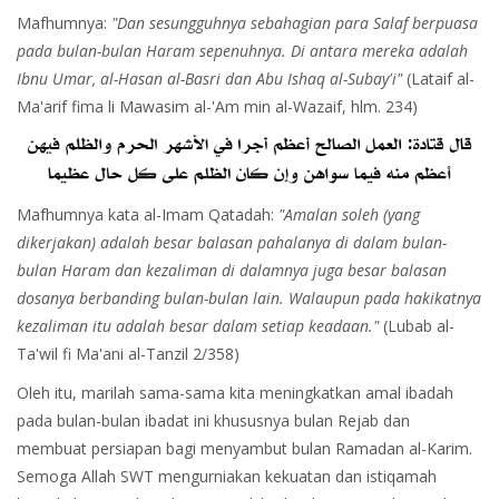
Mafhumnya:
"Dan sesungguhnya sebahagian para Salaf berpuasa
pada bulan-bulan Haram sepenuhnya. Di antara mereka adalah
Ibnu Umar, al-Hasan al-Basri dan Abu Ishaq al-Subay'i"
(Lataif al-
Ma'arif fima li Mawasim al-'Am min al-Wazaif, hlm. 234)
Mafhumnya kata al-Imam Qatadah:
"Amalan soleh (yang
dikerjakan) adalah besar balasan pahalanya di dalam bulan-
bulan Haram dan kezaliman di dalamnya juga besar balasan
dosanya berbanding bulan-bulan lain. Walaupun pada hakikatnya
kezaliman itu adalah besar dalam setiap keadaan."
(Lubab al-
Ta'wil fi Ma'ani al-Tanzil 2/358)
Oleh itu, marilah sama-sama kita meningkatkan amal ibadah
pada bulan-bulan ibadat ini khususnya bulan Rejab dan
membuat persiapan bagi menyambut bulan Ramadan al-Karim.
Semoga Allah SWT mengurniakan kekuatan dan istiqamah