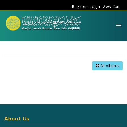
Register
Login
View Cart
All Albums
About Us