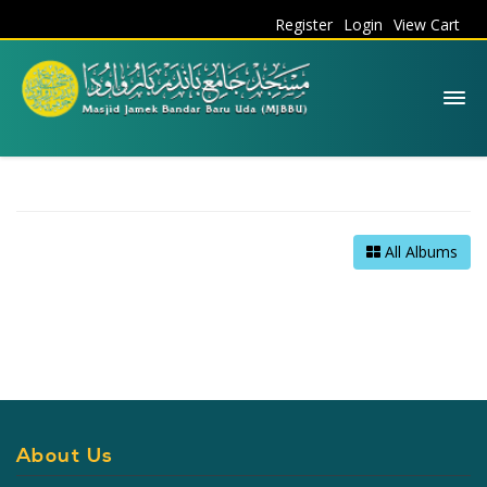
Register
Login
View Cart
All Albums
About Us