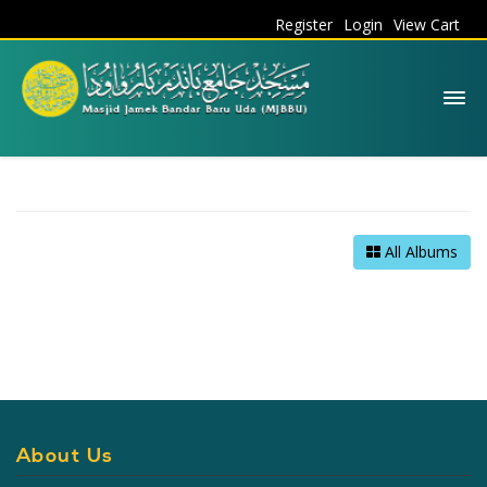
Register
Login
View Cart
All Albums
About Us