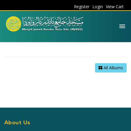
Register
Login
View Cart
All Albums
About Us