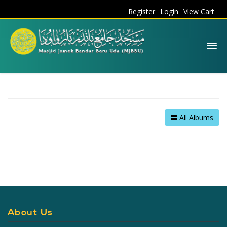
Register
Login
View Cart
All Albums
About Us