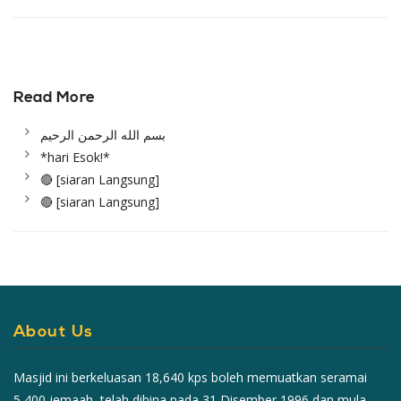
Read
More
بسم الله الرحمن الرحيم
*hari Esok!*
🔴 [siaran Langsung]
🔴 [siaran Langsung]
About Us
Masjid ini berkeluasan 18,640 kps boleh memuatkan seramai
5,400 jemaah, telah dibina pada 31 Disember 1996 dan mula