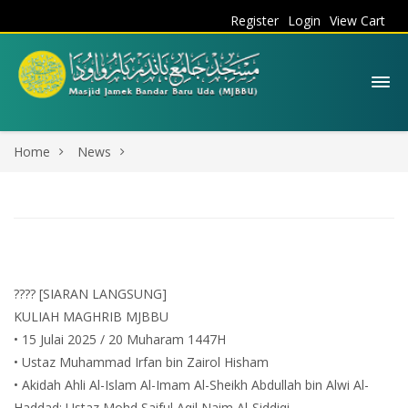
Register
Login
View Cart
Home
News
???? [SIARAN LANGSUNG]
KULIAH MAGHRIB MJBBU
• 15 Julai 2025 / 20 Muharam 1447H
• Ustaz Muhammad Irfan bin Zairol Hisham
• Akidah Ahli Al-Islam Al-Imam Al-Sheikh Abdullah bin Alwi Al-
Haddad; Ustaz Mohd Saiful Aqil Naim Al-Siddiqi