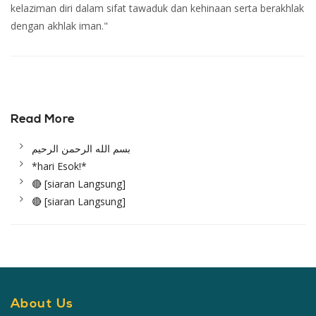
kelaziman diri dalam sifat tawaduk dan kehinaan serta berakhlak
dengan akhlak iman."
Read
More
بسم الله الرحمن الرحيم
*hari Esok!*
🔴 [siaran Langsung]
🔴 [siaran Langsung]
About Us